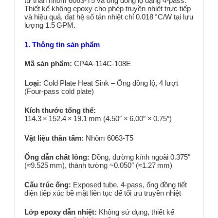
từ thân nhôm 6063‑T5 và ống đồng lộ dạng 4‑pass.
Thiết kế không epoxy cho phép truyền nhiệt trực tiếp
và hiệu quả, đạt hệ số tản nhiệt chỉ 0.018 °C/W tại lưu
lượng 1.5 GPM.
1. Thông tin sản phẩm
Mã sản phẩm:
CP4A‑114C‑108E
Loại:
Cold Plate Heat Sink – Ống đồng lộ, 4 lượt
(Four‑pass cold plate)
Kích thước tổng thể:
114.3 × 152.4 × 19.1 mm (4.50″ × 6.00″ × 0.75″)
Vật liệu thân tấm:
Nhôm 6063‑T5
Ống dẫn chất lỏng:
Đồng, đường kính ngoài 0.375″
(≈9.525 mm), thành tường ~0.050″ (≈1.27 mm)
Cấu trúc ống:
Exposed tube, 4‑pass, ống đồng tiết
diện tiếp xúc bề mặt liên tục để tối ưu truyền nhiệt
Lớp epoxy dẫn nhiệt:
Không sử dụng, thiết kế