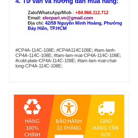
4. Tư vấn và hướng dẫn mua hàng:
Zalo/WhatsApp/Mob
:
+84.966.112.712
Email:
elecpart.vn@gmail.com
Địa chỉ
:
42/59 Nguyễn Minh Hoàng, Phường
Bảy Hiền, TP.HCM
#CP4A-114C-108E; #CP4A114C108E; #tam-lanh-
CP4A-114C-108E; #tam-lam-mat-CP4A-114C-108E;
#cold-plate-CP4A-114C-108E; #tam-lam-mat-chat-
long-CP4A-114C-108E;
HÀNG
BẢO HÀNH
GIAO
100%
12 THÁNG
HÀNG TẬN
CHÍNH
NƠI