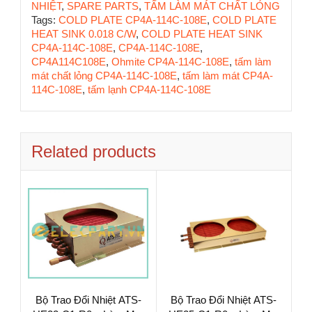
NHIỆT
,
SPARE PARTS
,
TẤM LÀM MÁT CHẤT LỎNG
Tags:
COLD PLATE CP4A-114C-108E
,
COLD PLATE
HEAT SINK 0.018 C/W
,
COLD PLATE HEAT SINK
CP4A-114C-108E
,
CP4A-114C-108E
,
CP4A114C108E
,
Ohmite CP4A-114C-108E
,
tấm làm
mát chất lỏng CP4A-114C-108E
,
tấm làm mát CP4A-
114C-108E
,
tấm lạnh CP4A-114C-108E
Related products
Bộ Trao Đổi Nhiệt ATS-
Bộ Trao Đổi Nhiệt ATS-