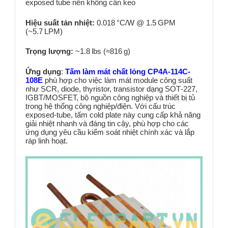
exposed tube nên không cần keo
Hiệu suất tản nhiệt:
0.018 °C/W @ 1.5 GPM
(~5.7 LPM)
Trọng lượng:
~1.8 lbs (≈816 g)
Ứng dụng
:
Tấm làm mát chất lỏng CP4A-114C-
108E
phù hợp cho việc làm mát module công suất
như SCR, diode, thyristor, transistor dạng SOT‑227,
IGBT/MOSFET, bộ nguồn công nghiệp và thiết bị tủ
trong hệ thống công nghiệp/điện. Với cấu trúc
exposed‑tube, tấm cold plate này cung cấp khả năng
giải nhiệt nhanh và đáng tin cậy, phù hợp cho các
ứng dụng yêu cầu kiểm soát nhiệt chính xác và lắp
ráp linh hoạt.