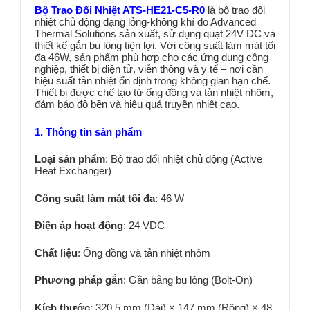
Bộ Trao Đổi Nhiệt ATS-HE21-C5-R0
là bộ trao đổi
nhiệt chủ động dạng lỏng-không khí do Advanced
Thermal Solutions sản xuất, sử dụng quạt 24V DC và
thiết kế gắn bu lông tiện lợi. Với công suất làm mát tối
đa 46W, sản phẩm phù hợp cho các ứng dụng công
nghiệp, thiết bị điện tử, viễn thông và y tế – nơi cần
hiệu suất tản nhiệt ổn định trong không gian hạn chế.
Thiết bị được chế tạo từ ống đồng và tản nhiệt nhôm,
đảm bảo độ bền và hiệu quả truyền nhiệt cao.
1. Thông tin sản phẩm
Loại sản phẩm
:
Bộ trao đổi nhiệt chủ động (Active
Heat Exchanger)
Công suất làm mát tối đa
: 46
W
Điện áp hoạt động
: 24 VDC
Chất liệu
: Ống đồng và tản nhiệt nhôm
Phương pháp gắn
:
Gắn bằng bu lông (Bolt-On)
Kích thước
: 320,5 mm (Dài) × 147 mm (Rộng) × 48