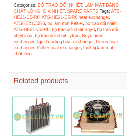
Categories:
BỘ TRAO ĐỔI NHIỆT
,
LÀM MÁT BẰNG
CHẤT LỎNG, GIA NHIỆT
,
SPARE PARTS
Tags:
ATS-
HE21-C5-R0
,
ATS-HE21-C5-R0 heat exchanger
,
ATSHE21C5R0
,
bộ làm mát Peltier
,
bộ trao đổi nhiệt
ATS-HE21-C5-R0
,
bộ trao đổi nhiệt Boyd
,
bộ trao đổi
nhiệt inox
,
bộ trao đổi nhiệt Lytron
,
Boyd heat
exchanger
,
liquid cooling heat exchanger
,
Lytron heat
exchanger
,
Peltier heat exchanger
,
thiết bị làm mát
chất lỏng
Related products