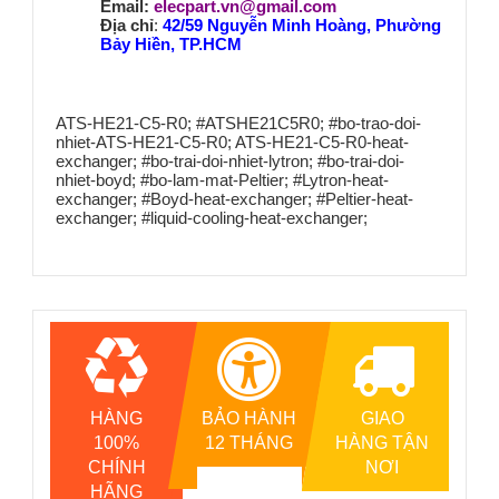
Email:
elecpart.vn@gmail.com
Địa chỉ
:
42/59 Nguyễn Minh Hoàng, Phường
Bảy Hiền, TP.HCM
ATS-HE21-C5-R0; #ATSHE21C5R0; #bo-trao-doi-
nhiet-ATS-HE21-C5-R0; ATS-HE21-C5-R0-heat-
exchanger; #bo-trai-doi-nhiet-lytron; #bo-trai-doi-
nhiet-boyd; #bo-lam-mat-Peltier; #Lytron-heat-
exchanger; #Boyd-heat-exchanger; #Peltier-heat-
exchanger; #liquid-cooling-heat-exchanger;
HÀNG
BẢO HÀNH
GIAO
100%
12 THÁNG
HÀNG TẬN
CHÍNH
NƠI
HÃNG