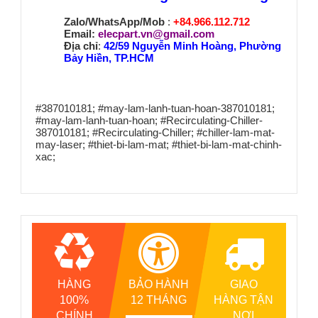
Zalo/WhatsApp/Mob
:
+84.966.112.712
Email:
elecpart.vn@gmail.com
Địa chỉ
:
42/59 Nguyễn Minh Hoàng, Phường
Bảy Hiền, TP.HCM
#387010181; #may-lam-lanh-tuan-hoan-387010181;
#may-lam-lanh-tuan-hoan; #Recirculating-Chiller-
387010181; #Recirculating-Chiller; #chiller-lam-mat-
may-laser; #thiet-bi-lam-mat; #thiet-bi-lam-mat-chinh-
xac;
HÀNG
BẢO HÀNH
GIAO
100%
12 THÁNG
HÀNG TẬN
CHÍNH
NƠI