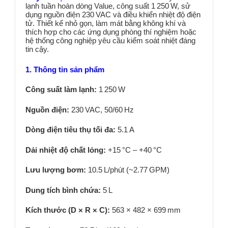
lạnh tuần hoàn dòng Value, công suất 1 250 W, sử
dụng nguồn điện 230 VAC và điều khiển nhiệt độ điện
tử. Thiết kế nhỏ gọn, làm mát bằng không khí và
thích hợp cho các ứng dụng phòng thí nghiệm hoặc
hệ thống công nghiệp yêu cầu kiểm soát nhiệt đáng
tin cậy.
1. Thông tin sản phẩm
Công suất làm lạnh:
1 250 W
Nguồn điện:
230 VAC, 50/60 Hz
Dòng điện tiêu thụ tối đa:
5.1 A
Dải nhiệt độ chất lỏng:
+15 °C – +40 °C
Lưu lượng bơm:
10.5 L/phút (~2.77 GPM)
Dung tích bình chứa:
5 L
Kích thước (D × R × C):
563 × 482 × 699 mm