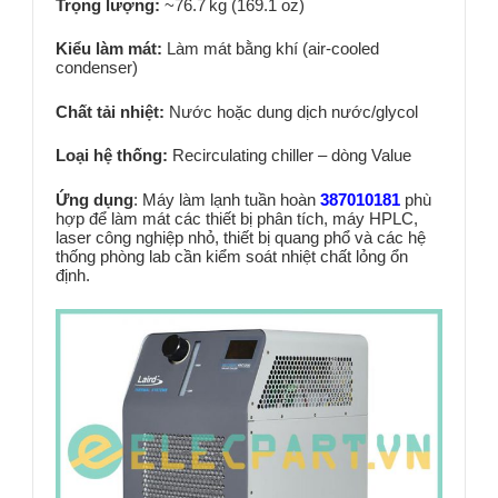
Trọng lượng:
~76.7 kg (169.1 oz)
Kiểu làm mát:
Làm mát bằng khí (air‑cooled
condenser)
Chất tải nhiệt:
Nước hoặc dung dịch nước/glycol
Loại hệ thống:
Recirculating chiller – dòng Value
Ứng dụng
: Máy làm lạnh tuần hoàn
387010181
phù
hợp để làm mát các thiết bị phân tích, máy HPLC,
laser công nghiệp nhỏ, thiết bị quang phổ và các hệ
thống phòng lab cần kiểm soát nhiệt chất lỏng ổn
định.