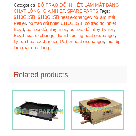
Categories:
BỘ TRAO ĐỔI NHIỆT
,
LÀM MÁT BẰNG
CHẤT LỎNG, GIA NHIỆT
,
SPARE PARTS
Tags:
6110G1SB
,
6110G1SB heat exchanger
,
bộ làm mát
Peltier
,
bộ trao đổi nhiệt 6110G1SB
,
bộ trao đổi nhiệt
Boyd
,
bộ trao đổi nhiệt inox
,
bộ trao đổi nhiệt Lytron
,
Boyd heat exchanger
,
liquid cooling heat exchanger
,
Lytron heat exchanger
,
Peltier heat exchanger
,
thiết bị
làm mát chất lỏng
Related products