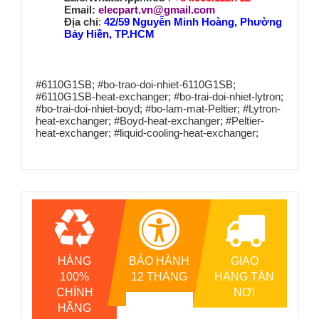
Email:
elecpart.vn@gmail.com
Địa chỉ
:
42/59 Nguyễn Minh Hoàng, Phường
Bảy Hiền, TP.HCM
#6110G1SB; #bo-trao-doi-nhiet-6110G1SB;
#6110G1SB-heat-exchanger; #bo-trai-doi-nhiet-lytron;
#bo-trai-doi-nhiet-boyd; #bo-lam-mat-Peltier; #Lytron-
heat-exchanger; #Boyd-heat-exchanger; #Peltier-
heat-exchanger; #liquid-cooling-heat-exchanger;
HÀNG
BẢO HÀNH
GIAO
100%
12 THÁNG
HÀNG TẬN
CHÍNH
NƠI
HÃNG