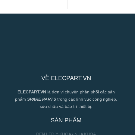
Hiệu Suất Cao
VỀ ELECPART.VN
ELECPART.VN
là đơn vị chuyên phân phối các sản
phẩm
SPARE PARTS
trong các lĩnh vực công nghiệp,
sửa chữa và bảo trì thiết bị.
SẢN PHẨM
ĐÈN LED Y KHOA / NHA KHOA