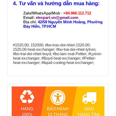
4. Tư vấn và hướng dẫn mua hàng:
Zalo/WhatsApp/Mob
:
+84.966.112.712
Email:
elecpart.vn@gmail.com
Địa chỉ
:
42/59 Nguyễn Minh Hoàng, Phường
Bảy Hiền, TP.HCM
#1520.00; 152000; #bo-trao-doi-nhiet-1520.00;
1520.00-heat-exchanger; #bo-trai-doi-nhiet-lytron;
#bo-trai-doi-nhiet-boyd; #bo-lam-mat-Peltier; #Lytron-
heat-exchanger; #Boyd-heat-exchanger; #Peltier-
heat-exchanger; #liquid-cooling-heat-exchanger;
HÀNG
BẢO HÀNH
GIAO
100%
12 THÁNG
HÀNG TẬN