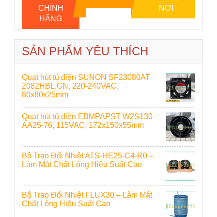
CHÍNH
NƠI
HÃNG
SẢN PHẨM YÊU THÍCH
Quạt hút tủ điện SUNON SF23080AT
2082HBL.GN, 220-240VAC,
80x80x25mm
Quạt hút tủ điện EBMPAPST W2S130-
AA25-76, 115VAC, 172x150x55mm
Bộ Trao Đổi Nhiệt ATS-HE25-C4-R0 –
Làm Mát Chất Lỏng Hiệu Suất Cao
Bộ Trao Đổi Nhiệt FLUX30 – Làm Mát
Chất Lỏng Hiệu Suất Cao