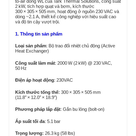
to-air dòng WL của Tark Thermal Solutions, công suất
2 kW, tích hợp quạt và bơm, kích thước
300 × 305 × 505 mm, hoạt động ở nguồn 230 VAC và
dòng ~2.1 A, thiết kế công nghiệp với hiệu suất cao
và độ tin cậy vượt trội.
1. Thông tin sản phẩm
Loại sản phẩm
:
Bộ trao đổi nhiệt chủ động (Active
Heat Exchanger)
Công suất làm mát
: 2000 W (2 kW) @ 230 VAC,
50 Hz
Điện áp hoạt động
: 230VAC
Kích thước tổng thể:
300 × 305 × 505 mm
(11.8″ × 12.0″ × 18.9″)
Phương pháp lắp đặt
:
Gắn bu lông (bolt-on)
Áp suất tối đa
: 5.1 bar
Trọng lượng:
26.3 kg (58 lbs)