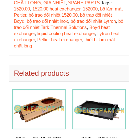
CHẤT LỎNG, GIA NHIỆT
,
SPARE PARTS
Tags:
1520.00
,
1520.00 heat exchanger
,
152000
,
bộ làm mát
Peltier
,
bộ trao đổi nhiệt 1520.00
,
bộ trao đổi nhiệt
Boyd
,
bộ trao đổi nhiệt inox
,
bộ trao đổi nhiệt Lytron
,
bộ
trao đổi nhiệt Tark Thermal Solutions
,
Boyd heat
exchanger
,
liquid cooling heat exchanger
,
Lytron heat
exchanger
,
Peltier heat exchanger
,
thiết bị làm mát
chất lỏng
Related products