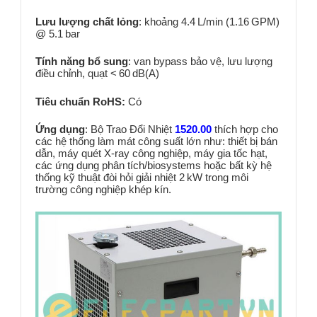
Lưu lượng chất lỏng
: khoảng 4.4 L/min (1.16 GPM)
@ 5.1 bar
Tính năng bổ sung
: van bypass bảo vệ, lưu lượng
điều chỉnh, quạt < 60 dB(A)
Tiêu chuẩn RoHS:
Có
Ứng dụng
: Bộ Trao Đổi Nhiệt
1520.00
thích hợp cho
các hệ thống làm mát công suất lớn như: thiết bị bán
dẫn, máy quét X‑ray công nghiệp, máy gia tốc hạt,
các ứng dụng phân tích/biosystems hoặc bất kỳ hệ
thống kỹ thuật đòi hỏi giải nhiệt 2 kW trong môi
trường công nghiệp khép kín.