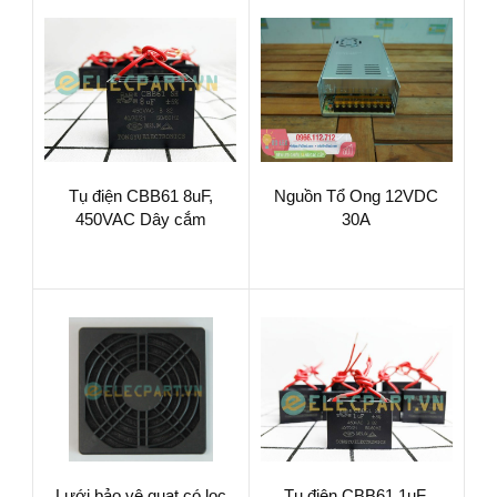
Tụ điện CBB61 8uF,
Nguồn Tổ Ong 12VDC
450VAC Dây cắm
30A
Lưới bảo vệ quạt có lọc
Tụ điện CBB61 1uF,