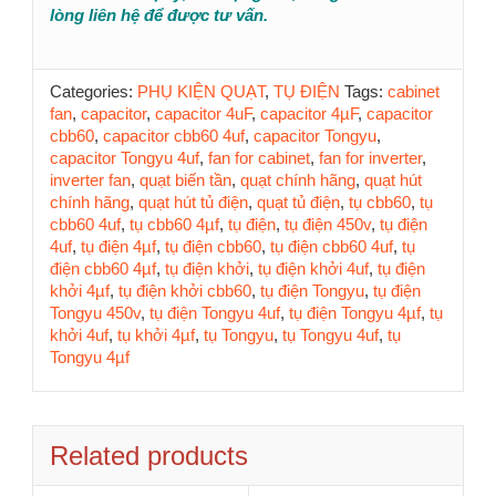
lòng liên hệ để được tư vấn.
Categories:
PHỤ KIỆN QUẠT
,
TỤ ĐIỆN
Tags:
cabinet
fan
,
capacitor
,
capacitor 4uF
,
capacitor 4µF
,
capacitor
cbb60
,
capacitor cbb60 4uf
,
capacitor Tongyu
,
capacitor Tongyu 4uf
,
fan for cabinet
,
fan for inverter
,
inverter fan
,
quạt biến tần
,
quạt chính hãng
,
quạt hút
chính hãng
,
quạt hút tủ điện
,
quạt tủ điện
,
tụ cbb60
,
tụ
cbb60 4uf
,
tụ cbb60 4µf
,
tụ điện
,
tụ điện 450v
,
tụ điện
4uf
,
tụ điện 4µf
,
tụ điện cbb60
,
tụ điện cbb60 4uf
,
tụ
điện cbb60 4µf
,
tụ điện khởi
,
tụ điện khởi 4uf
,
tụ điện
khởi 4µf
,
tụ điện khởi cbb60
,
tụ điện Tongyu
,
tụ điện
Tongyu 450v
,
tụ điện Tongyu 4uf
,
tụ điện Tongyu 4µf
,
tụ
khởi 4uf
,
tụ khởi 4µf
,
tụ Tongyu
,
tụ Tongyu 4uf
,
tụ
Tongyu 4µf
Related products