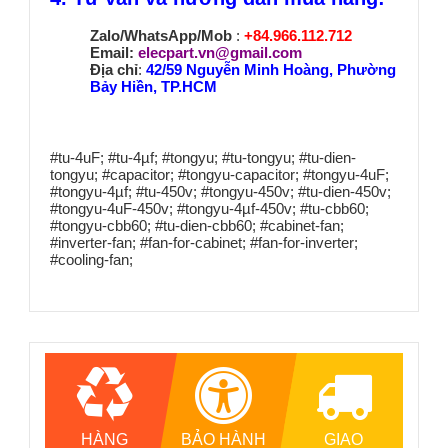
Zalo/WhatsApp/Mob
:
+84.966.112.712
Email:
elecpart.vn@gmail.com
Địa chỉ
:
42/59 Nguyễn Minh Hoàng, Phường
Bảy Hiền, TP.HCM
#tu-4uF; #tu-4µf; #tongyu; #tu-tongyu; #tu-dien-
tongyu; #capacitor; #tongyu-capacitor; #tongyu-4uF;
#tongyu-4µf; #tu-450v; #tongyu-450v; #tu-dien-450v;
#tongyu-4uF-450v; #tongyu-4µf-450v; #tu-cbb60;
#tongyu-cbb60; #tu-dien-cbb60; #cabinet-fan;
#inverter-fan; #fan-for-cabinet; #fan-for-inverter;
#cooling-fan;
HÀNG
BẢO HÀNH
GIAO