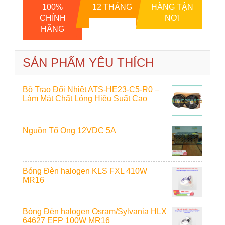
100%
12 THÁNG
HÀNG TẬN
CHÍNH
NƠI
HÃNG
SẢN PHẨM YÊU THÍCH
Bộ Trao Đổi Nhiệt ATS-HE23-C5-R0 –
Làm Mát Chất Lỏng Hiệu Suất Cao
Nguồn Tổ Ong 12VDC 5A
Bóng Đèn halogen KLS FXL 410W
MR16
Bóng Đèn halogen Osram/Sylvania HLX
64627 EFP 100W MR16