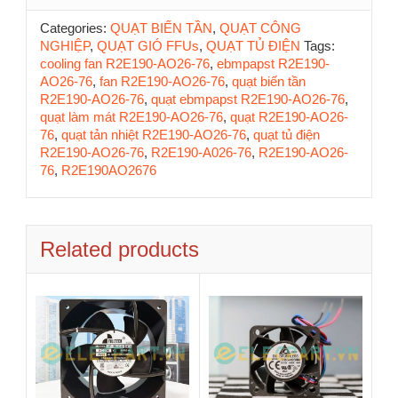
Categories:
QUẠT BIẾN TẦN
,
QUẠT CÔNG
NGHIỆP
,
QUẠT GIÓ FFUs
,
QUẠT TỦ ĐIỆN
Tags:
cooling fan R2E190-AO26-76
,
ebmpapst R2E190-
AO26-76
,
fan R2E190-AO26-76
,
quạt biến tần
R2E190-AO26-76
,
quạt ebmpapst R2E190-AO26-76
,
quạt làm mát R2E190-AO26-76
,
quạt R2E190-AO26-
76
,
quạt tản nhiệt R2E190-AO26-76
,
quạt tủ điện
R2E190-AO26-76
,
R2E190-A026-76
,
R2E190-AO26-
76
,
R2E190AO2676
Related products