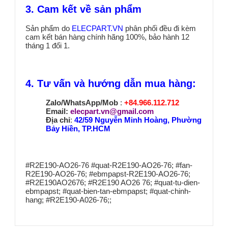
3. Cam kết về sản phẩm
Sản phẩm do
ELECPART.VN
phân phối đều đi kèm
cam kết bán hàng chính hãng 100%, bảo hành 12
tháng 1 đổi 1.
4. Tư vấn và hướng dẫn mua hàng:
Zalo/WhatsApp/Mob
:
+84.966.112.712
Email:
elecpart.vn@gmail.com
Địa chỉ
:
42/59 Nguyễn Minh Hoàng, Phường
Bảy Hiền, TP.HCM
#R2E190-AO26-76 #quat-R2E190-AO26-76; #fan-
R2E190-AO26-76; #ebmpapst-R2E190-AO26-76;
#R2E190AO2676; #R2E190 AO26 76; #quat-tu-dien-
ebmpapst; #quat-bien-tan-ebmpapst; #quat-chinh-
hang; #R2E190-A026-76;;