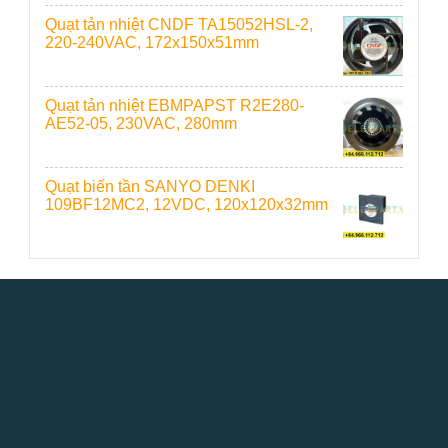
Quạt tản nhiệt CNDF TA15052HSL-2,
220-240VAC, 172x150x51mm
Quạt tản nhiệt EBMPAPST R2E280-
AE52-05, 230VAC, 280mm
Quạt biến tần SANYO DENKI
109BF12MC2, 12VDC, 120x120x32mm