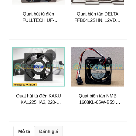
Quạt hút tủ điện
Quạt biến tần DELTA
FULLTECH UF-
FFB0412SHN, 12VDC,
20JC23BTH, 230VAC,
40x40x28mm
205x205x90mm
Quạt hút tủ điện KAKU
Quạt biến tần NMB
KA1225HA2, 220-
1608KL-05W-B59,
240VAC, 120x120x25mm
24VDC, 40x40x20mm
Mô tả
Đánh giá