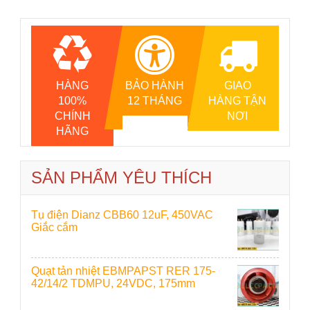
HÀNG
BẢO HÀNH
GIAO
100%
12 THÁNG
HÀNG TẬN
CHÍNH
NƠI
HÃNG
SẢN PHẨM YÊU THÍCH
Tụ điện Dianz CBB60 12uF, 450VAC
Giắc cắm
Quạt tản nhiệt EBMPAPST RER 175-
42/14/2 TDMPU, 24VDC, 175mm