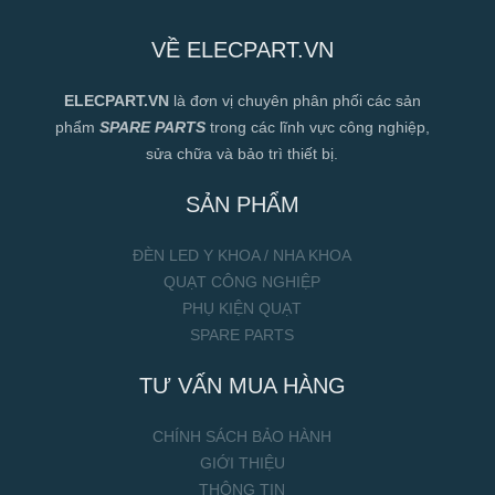
VỀ ELECPART.VN
ELECPART.VN
là đơn vị chuyên phân phối các sản
phẩm
SPARE PARTS
trong các lĩnh vực công nghiệp,
sửa chữa và bảo trì thiết bị.
SẢN PHẨM
ĐÈN LED Y KHOA / NHA KHOA
QUẠT CÔNG NGHIỆP
PHỤ KIỆN QUẠT
SPARE PARTS
TƯ VẤN MUA HÀNG
CHÍNH SÁCH BẢO HÀNH
GIỚI THIỆU
THÔNG TIN