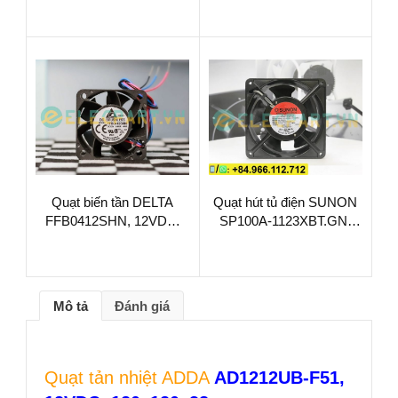
Quạt biến tần DELTA
Quạt hút tủ điện SUNON
FFB0412SHN, 12VDC,
SP100A-1123XBT.GN,
40x40x28mm
115VAC, 120x120x38mm
Mô tả
Đánh giá
Quạt tản nhiệt ADDA
AD1212UB-F51,