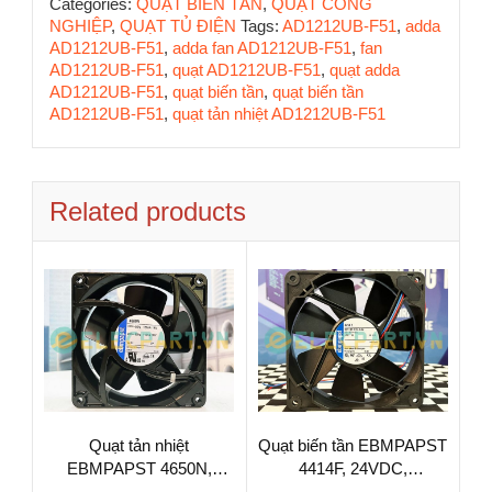
Categories:
QUẠT BIẾN TẦN
,
QUẠT CÔNG
NGHIỆP
,
QUẠT TỦ ĐIỆN
Tags:
AD1212UB-F51
,
adda
AD1212UB-F51
,
adda fan AD1212UB-F51
,
fan
AD1212UB-F51
,
quạt AD1212UB-F51
,
quạt adda
AD1212UB-F51
,
quạt biến tần
,
quạt biến tần
AD1212UB-F51
,
quạt tản nhiệt AD1212UB-F51
Related products
Quạt tản nhiệt
Quạt biến tần EBMPAPST
EBMPAPST 4650N,
4414F, 24VDC,
230VAC, 120x120x38mm
120x120x25mm