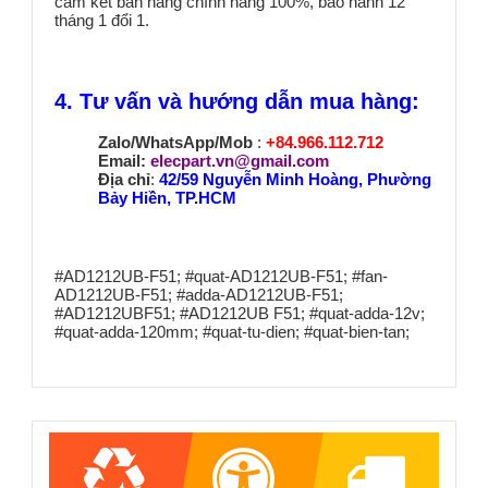
cam kết bán hàng chính hãng 100%, bảo hành 12
tháng 1 đổi 1.
4. Tư vấn và hướng dẫn mua hàng:
Zalo/WhatsApp/Mob
:
+84.966.112.712
Email:
elecpart.vn@gmail.com
Địa chỉ
:
42/59 Nguyễn Minh Hoàng, Phường
Bảy Hiền, TP.HCM
#AD1212UB-F51; #quat-AD1212UB-F51; #fan-
AD1212UB-F51; #adda-AD1212UB-F51;
#AD1212UBF51; #AD1212UB F51; #quat-adda-12v;
#quat-adda-120mm; #quat-tu-dien; #quat-bien-tan;