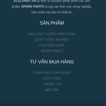
ELECPART.VN
là đơn vị chuyên phân phối các sản
phẩm
SPARE PARTS
trong các lĩnh vực công nghiệp,
sửa chữa và bảo trì thiết bị.
SẢN PHẨM
ĐÈN LED Y KHOA / NHA KHOA
QUẠT CÔNG NGHIỆP
PHỤ KIỆN QUẠT
SPARE PARTS
TƯ VẤN MUA HÀNG
CHÍNH SÁCH BẢO HÀNH
GIỚI THIỆU
THÔNG TIN
BÁO GIÁ