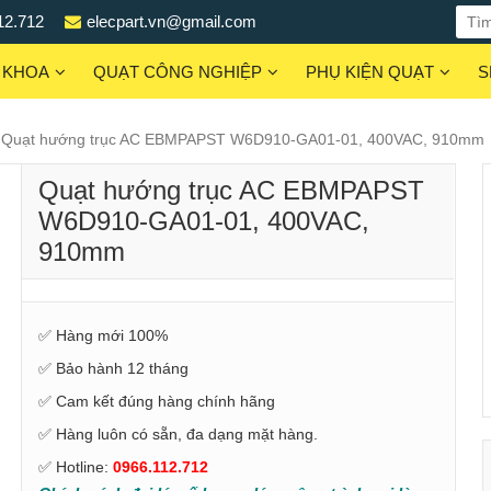
12.712
elecpart.vn@gmail.com
 KHOA
QUẠT CÔNG NGHIỆP
PHỤ KIỆN QUẠT
S
Quạt hướng trục AC EBMPAPST W6D910-GA01-01, 400VAC, 910mm
Quạt hướng trục AC EBMPAPST
W6D910-GA01-01, 400VAC,
910mm
✅ Hàng mới 100%
✅ Bảo hành 12 tháng
✅ Cam kết đúng hàng chính hãng
✅ Hàng luôn có sẵn, đa dạng mặt hàng.
✅ Hotline:
0966.112.712