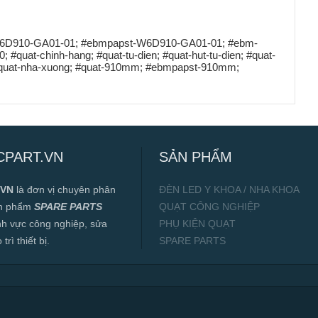
W6D910-GA01-01; #ebmpapst-W6D910-GA01-01; #ebm-
at-chinh-hang; #quat-tu-dien; #quat-hut-tu-dien; #quat-
; #quat-nha-xuong; #quat-910mm; #ebmpapst-910mm;
CPART.VN
SẢN PHẨM
.VN
là đơn vị chuyên phân
ĐÈN LED Y KHOA / NHA KHOA
ản phẩm
SPARE PARTS
QUẠT CÔNG NGHIỆP
ĩnh vực công nghiệp, sửa
PHỤ KIỆN QUẠT
rì thiết bị.
SPARE PARTS