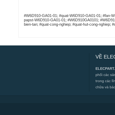
#W6D910-GA01-01; #quat-W6D910-GA01-01; #fan-
papst-W6D910-GA01-01; #W6D910GA0101; #W6D910; #qu
bien-tan; #quat-cong-nghiep; #quat-hut-cong-nghiep
VỀ ELE
ELECPART
phối các s
trong các l
chữa và bảo t