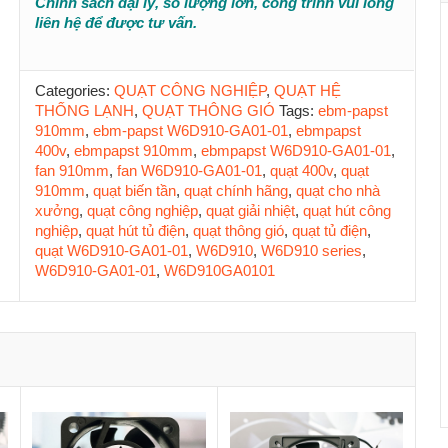
Chính sách đại lý, số lượng lớn, công trình vui lòng
liên hệ để được tư vấn.
Categories:
QUẠT CÔNG NGHIỆP
,
QUẠT HỆ
THỐNG LẠNH
,
QUẠT THÔNG GIÓ
Tags:
ebm-papst
910mm
,
ebm-papst W6D910-GA01-01
,
ebmpapst
400v
,
ebmpapst 910mm
,
ebmpapst W6D910-GA01-01
,
fan 910mm
,
fan W6D910-GA01-01
,
quạt 400v
,
quạt
910mm
,
quạt biến tần
,
quạt chính hãng
,
quạt cho nhà
xưởng
,
quạt công nghiệp
,
quạt giải nhiệt
,
quạt hút công
nghiệp
,
quạt hút tủ điện
,
quạt thông gió
,
quạt tủ điện
,
quạt W6D910-GA01-01
,
W6D910
,
W6D910 series
,
W6D910-GA01-01
,
W6D910GA0101