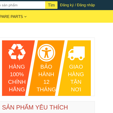
Đăng ký / Đăng nhập
PARE PARTS
HÀNG
BẢO
GIAO
100%
HÀNH
HÀNG
CHÍNH
12
TẬN
HÃNG
THÁNG
NƠI
SẢN PHẨM YÊU THÍCH