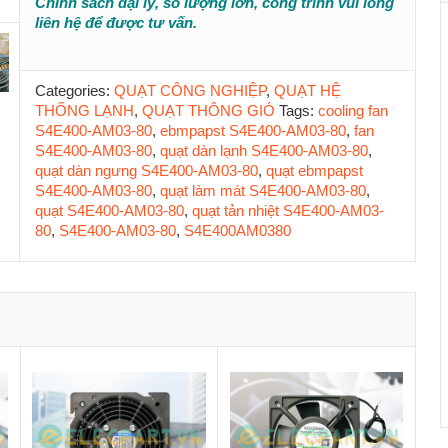
Chính sách đại lý, số lượng lớn, công trình vui lòng
liên hệ để được tư vấn.
Categories:
QUẠT CÔNG NGHIỆP
,
QUẠT HỆ
THỐNG LẠNH
,
QUẠT THÔNG GIÓ
Tags:
cooling fan
S4E400-AM03-80
,
ebmpapst S4E400-AM03-80
,
fan
S4E400-AM03-80
,
quạt dàn lạnh S4E400-AM03-80
,
quạt dàn ngưng S4E400-AM03-80
,
quạt ebmpapst
S4E400-AM03-80
,
quạt làm mát S4E400-AM03-80
,
quạt S4E400-AM03-80
,
quạt tản nhiệt S4E400-AM03-
80
,
S4E400-AM03-80
,
S4E400AM0380