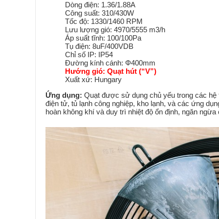
Read more
Read more
Dòng điện: 1.36/1.88A
Công suất: 310/430W
Tốc độ: 1330/1460 RPM
Lưu lượng gió: 4970/5555
m
3
/h
Áp suất tĩnh: 100/100Pa
Tụ điện: 8uF/400VDB
Chỉ số IP: IP54
Đường kính cánh: Φ400mm
Hướng gió: Quạt hút (“V”)
Xuất xứ: Hungary
Ứng dụng:
Quạt được sử dụng chủ yếu trong các hệ t
điện tử, tủ lạnh công nghiệp, kho lạnh, và các ứng dụn
hoàn không khí và duy trì nhiệt độ ổn định, ngăn ngừa q