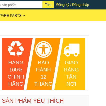
Đăng ký / Đăng nhập
PARE PARTS
HÀNG
BẢO
GIAO
100%
HÀNH
HÀNG
CHÍNH
12
TẬN
HÃNG
THÁNG
NƠI
SẢN PHẨM YÊU THÍCH