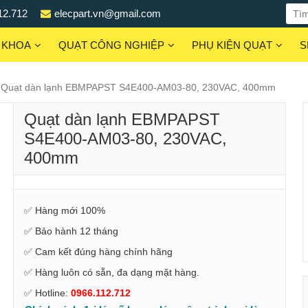
12.712
elecpart.vn@gmail.com
 KHOA
QUẠT CÔNG NGHIỆP
PHỤ KIỆN QUẠT
S
Quạt dàn lạnh EBMPAPST S4E400-AM03-80, 230VAC, 400mm
Quạt dàn lạnh EBMPAPST
S4E400-AM03-80, 230VAC,
400mm
✅ Hàng mới 100%
✅ Bảo hành 12 tháng
✅ Cam kết đúng hàng chính hãng
✅ Hàng luôn có sẵn, đa dạng mặt hàng.
✅ Hotline:
0966.112.712