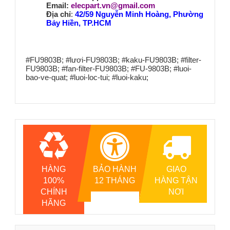
Email:
elecpart.vn@gmail.com
Địa chỉ
:
42/59 Nguyễn Minh Hoàng, Phường
Bảy Hiền, TP.HCM
#FU9803B; #lươi-FU9803B; #kaku-FU9803B; #filter-
FU9803B; #fan-filter-FU9803B; #FU-9803B; #luoi-
bao-ve-quat; #luoi-loc-tui; #luoi-kaku;
HÀNG
BẢO HÀNH
GIAO
100%
12 THÁNG
HÀNG TẬN
CHÍNH
NƠI
HÃNG