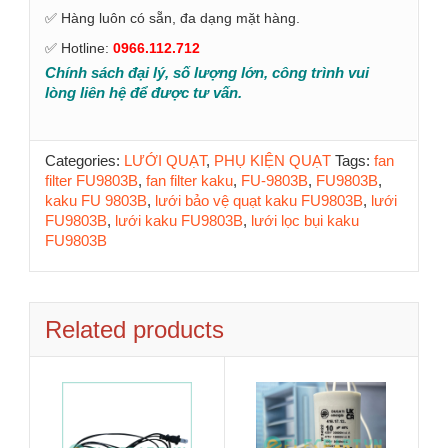
✅ Hàng luôn có sẵn, đa dạng mặt hàng.
✅ Hotline:
0966.112.712
Chính sách đại lý, số lượng lớn, công trình vui
lòng liên hệ để được tư vấn.
Categories:
LƯỚI QUẠT
,
PHỤ KIỆN QUẠT
Tags:
fan
filter FU9803B
,
fan filter kaku
,
FU-9803B
,
FU9803B
,
kaku FU 9803B
,
lưới bảo vệ quạt kaku FU9803B
,
lưới
FU9803B
,
lưới kaku FU9803B
,
lưới lọc bụi kaku
FU9803B
Related products