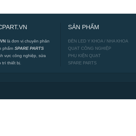
CPART.VN
SẢN PHẨM
.VN
là đơn vị chuyên phân
ĐÈN LED Y KHOA / NHA KHOA
ản phẩm
SPARE PARTS
QUẠT CÔNG NGHIỆP
ĩnh vực công nghiệp, sửa
PHỤ KIỆN QUẠT
rì thiết bị.
SPARE PARTS