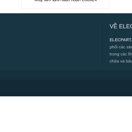
Máy làm lạnh tuần hoàn C30024
VỀ ELE
✅ Hàng mới 100%
✅ Bảo hành 12 tháng
ELECPART
✅ Cam kết đúng hàng chính hãng
phối các s
✅ Hotline:
0966.112.712
trong các l
Chính sách đại lý, số lượng lớn, công
chữa và bảo t
trình vui lòng liên hệ để được tư vấn.
Read more