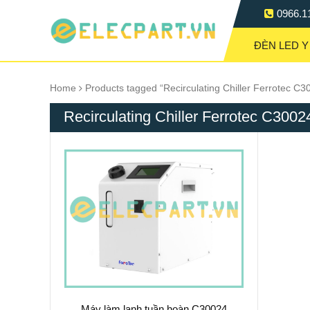
0966.1
ĐÈN LED Y
Home
Products tagged “Recirculating Chiller Ferrotec C3
Recirculating Chiller Ferrotec C3002
Máy làm lạnh tuần hoàn C30024