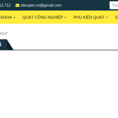
12.712
elecpart.vn@gmail.com
 KHOA
QUẠT CÔNG NGHIỆP
PHỤ KIỆN QUẠT
S
0024”
4