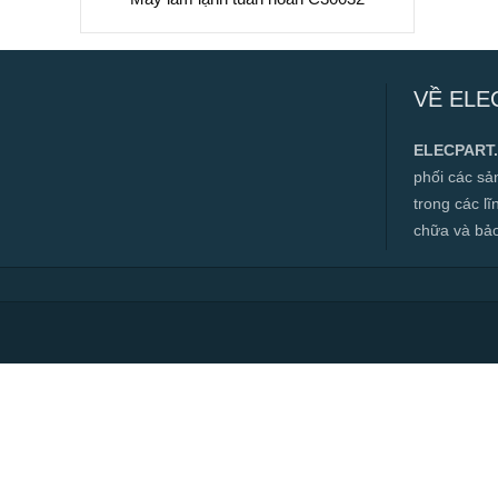
Máy làm lạnh tuần hoàn C30032
VỀ ELE
✅ Hàng mới 100%
✅ Bảo hành 12 tháng
ELECPART
✅ Cam kết đúng hàng chính hãng
phối các s
✅ Hotline:
0966.112.712
trong các l
Chính sách đại lý, số lượng lớn, công
chữa và bảo t
trình vui lòng liên hệ để được tư vấn.
Read more