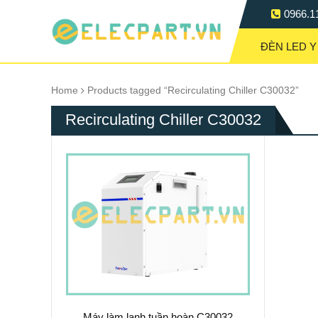
0966.1
ĐÈN LED Y
Home
Products tagged “Recirculating Chiller C30032”
Recirculating Chiller C30032
Máy làm lạnh tuần hoàn C30032