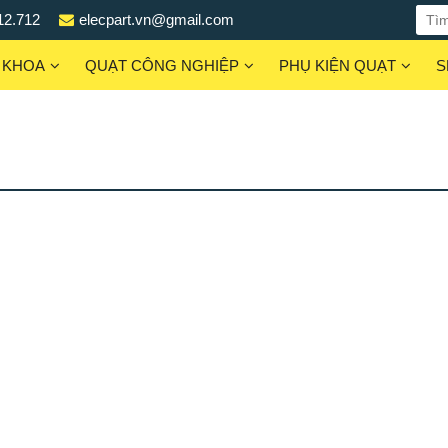
12.712
elecpart.vn@gmail.com
 KHOA
QUẠT CÔNG NGHIỆP
PHỤ KIỆN QUẠT
S