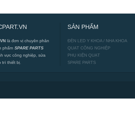
CPART.VN
SẢN PHẨM
.VN
là đơn vị chuyên phân
ĐÈN LED Y KHOA / NHA KHOA
ản phẩm
SPARE PARTS
QUẠT CÔNG NGHIỆP
ĩnh vực công nghiệp, sửa
PHỤ KIỆN QUẠT
rì thiết bị.
SPARE PARTS