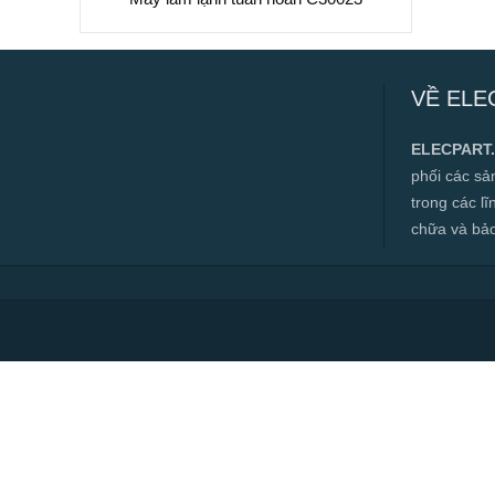
Máy làm lạnh tuần hoàn C30023
VỀ ELE
✅ Hàng mới 100%
✅ Bảo hành 12 tháng
ELECPART
✅ Cam kết đúng hàng chính hãng
phối các s
✅ Hotline:
0966.112.712
trong các l
Chính sách đại lý, số lượng lớn, công
chữa và bảo t
trình vui lòng liên hệ để được tư vấn.
Read more