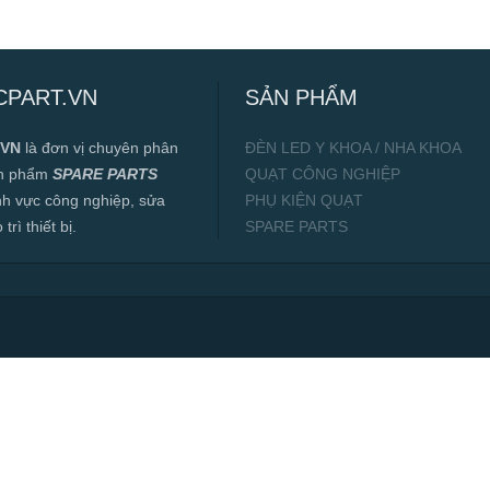
CPART.VN
SẢN PHẨM
.VN
là đơn vị chuyên phân
ĐÈN LED Y KHOA / NHA KHOA
ản phẩm
SPARE PARTS
QUẠT CÔNG NGHIỆP
ĩnh vực công nghiệp, sửa
PHỤ KIỆN QUẠT
rì thiết bị.
SPARE PARTS