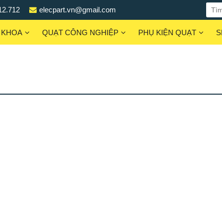
12.712
elecpart.vn@gmail.com
 KHOA
QUẠT CÔNG NGHIỆP
PHỤ KIỆN QUẠT
S