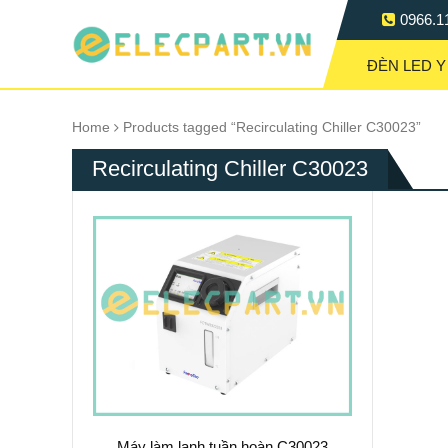
0966.1
ĐÈN LED Y
Home
Products tagged “Recirculating Chiller C30023”
Recirculating Chiller C30023
Máy làm lạnh tuần hoàn C30023