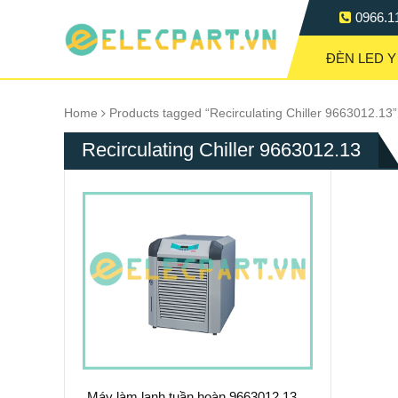
0966.1
ĐÈN LED Y
Home
Products tagged “Recirculating Chiller 9663012.13”
Recirculating Chiller 9663012.13
Máy làm lạnh tuần hoàn 9663012.13 –