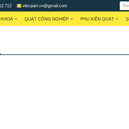
12.712
elecpart.vn@gmail.com
 KHOA
QUẠT CÔNG NGHIỆP
PHỤ KIỆN QUẠT
S