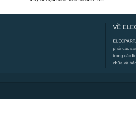
Làm Mát Chất Lỏng Hiệu Suất Cao
Máy làm lạnh tuần hoàn 9663012.13 –
Làm Mát Chất Lỏng Hiệu Suất Cao
VỀ ELE
✅ Hàng mới 100%
✅ Bảo hành 12 tháng
ELECPART
✅ Cam kết đúng hàng chính hãng
phối các s
✅ Hotline:
0966.112.712
trong các l
Chính sách đại lý, số lượng lớn, công
chữa và bảo t
trình vui lòng liên hệ để được tư vấn.
Read more