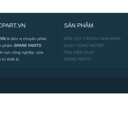
CPART.VN
SẢN PHẨM
.VN
là đơn vị chuyên phân
ĐÈN LED Y KHOA / NHA KHOA
ản phẩm
SPARE PARTS
QUẠT CÔNG NGHIỆP
ĩnh vực công nghiệp, sửa
PHỤ KIỆN QUẠT
rì thiết bị.
SPARE PARTS