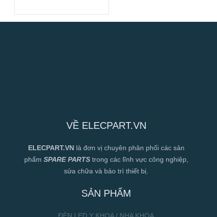
Hiệu Suất Cao
VỀ ELECPART.VN
ELECPART.VN
là đơn vị chuyên phân phối các sản
phẩm
SPARE PARTS
trong các lĩnh vực công nghiệp,
sửa chữa và bảo trì thiết bị.
SẢN PHẨM
ĐÈN LED Y KHOA / NHA KHOA