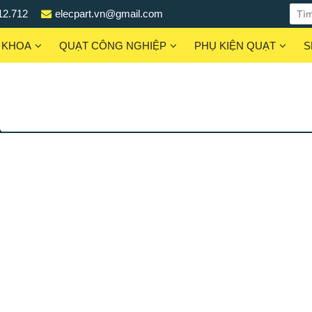
12.712
elecpart.vn@gmail.com
 KHOA
QUẠT CÔNG NGHIỆP
PHỤ KIỆN QUẠT
S