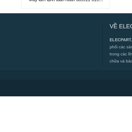
Làm Mát Chất Lỏng Hiệu Suất Cao
Máy làm lạnh tuần hoàn 385911-015 –
Làm Mát Chất Lỏng Hiệu Suất Cao
VỀ ELE
✅ Hàng mới 100%
✅ Bảo hành 12 tháng
ELECPART
✅ Cam kết đúng hàng chính hãng
phối các s
✅ Hotline:
0966.112.712
trong các l
Chính sách đại lý, số lượng lớn, công
chữa và bảo t
trình vui lòng liên hệ để được tư vấn.
Read more