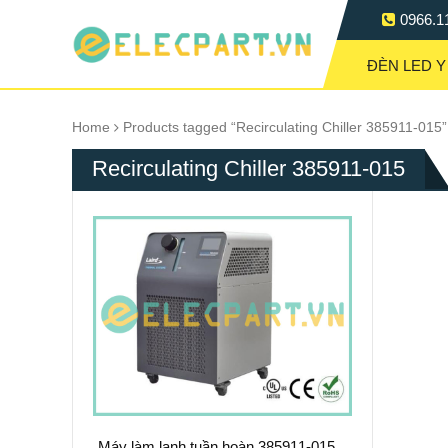
0966.1
ĐÈN LED Y
Home
Products tagged “Recirculating Chiller 385911-015”
Recirculating Chiller 385911-015
Máy làm lạnh tuần hoàn 385911-015 –