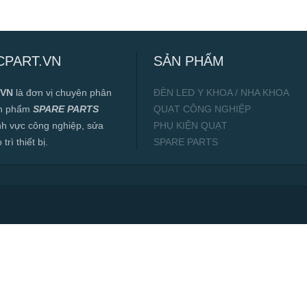
CPART.VN
SẢN PHẨM
.VN
là đơn vị chuyên phân
ĐÈN LED Y KHOA / NHA KHOA
ản phẩm
SPARE PARTS
QUẠT CÔNG NGHIỆP
ĩnh vực công nghiệp, sửa
PHỤ KIỆN QUẠT
rì thiết bị.
SPARE PARTS