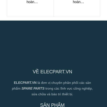
hoàn
hoàn
RC009G03BB3M126
RC045J03EB3M126
VỀ ELECPART.VN
ELECPART.VN
là đơn vị chuyên phân phối các sản
phẩm
SPARE PARTS
trong các lĩnh vực công nghiệp,
sửa chữa và bảo trì thiết bị.
SẢN PHẨM