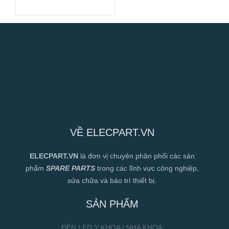
Hiệu Suất Cao
VỀ ELECPART.VN
ELECPART.VN
là đơn vị chuyên phân phối các sản
phẩm
SPARE PARTS
trong các lĩnh vực công nghiệp,
sửa chữa và bảo trì thiết bị.
SẢN PHẨM
ĐÈN LED Y KHOA / NHA KHOA