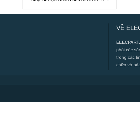
Làm Mát Chất Lỏng Hiệu Suất Cao
Máy làm lạnh tuần hoàn 387010179 –
Làm Mát Chất Lỏng Hiệu Suất Cao
VỀ ELE
✅ Hàng mới 100%
✅ Bảo hành 12 tháng
ELECPART
✅ Cam kết đúng hàng chính hãng
phối các s
✅ Hotline:
0966.112.712
trong các l
Chính sách đại lý, số lượng lớn, công
chữa và bảo t
trình vui lòng liên hệ để được tư vấn.
Read more