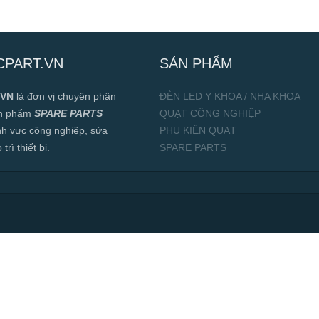
CPART.VN
SẢN PHẨM
.VN
là đơn vị chuyên phân
ĐÈN LED Y KHOA / NHA KHOA
ản phẩm
SPARE PARTS
QUẠT CÔNG NGHIỆP
ĩnh vực công nghiệp, sửa
PHỤ KIỆN QUẠT
rì thiết bị.
SPARE PARTS