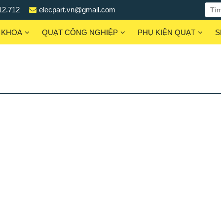
12.712
elecpart.vn@gmail.com
 KHOA
QUẠT CÔNG NGHIỆP
PHỤ KIỆN QUẠT
S