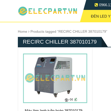
0966.1
ĐÈN LED Y
Home
Products tagged “RECIRC CHILLER 387010179”
RECIRC CHILLER 387010179
Máy làm lạnh tuần hoàn 387010179 –