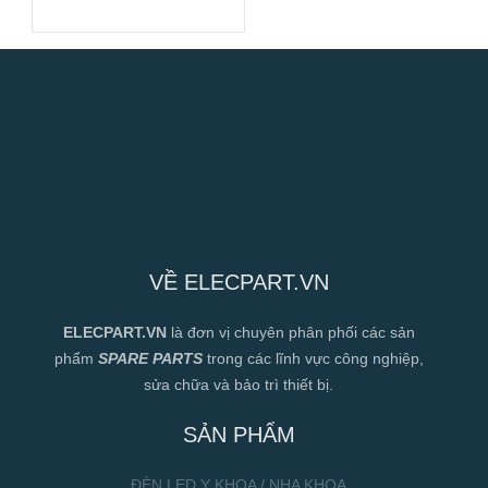
Hiệu Suất Cao
VỀ ELECPART.VN
ELECPART.VN
là đơn vị chuyên phân phối các sản
phẩm
SPARE PARTS
trong các lĩnh vực công nghiệp,
sửa chữa và bảo trì thiết bị.
SẢN PHẨM
ĐÈN LED Y KHOA / NHA KHOA