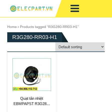
Home
Products tagged “R3G280-RR03-H1”
R3G280-RR03-H1
Quạt tản nhiệt
EBMPAPST R3G280-
RR03-H1, 230VAC,