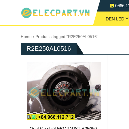
0966.1
ĐÈN LED Y
Home
Products tagged “R2E250AL0516”
R2E250AL0516
Quạt tản nhiệt EBMPAPST R2E250-