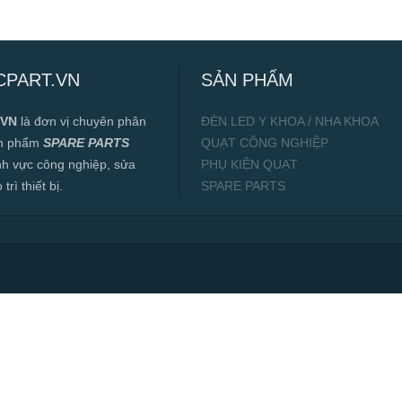
CPART.VN
SẢN PHẨM
.VN
là đơn vị chuyên phân
ĐÈN LED Y KHOA / NHA KHOA
ản phẩm
SPARE PARTS
QUẠT CÔNG NGHIỆP
ĩnh vực công nghiệp, sửa
PHỤ KIỆN QUẠT
rì thiết bị.
SPARE PARTS