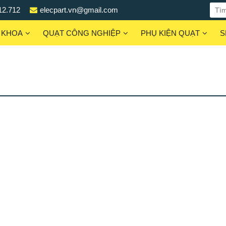
12.712
elecpart.vn@gmail.com
 KHOA
QUẠT CÔNG NGHIỆP
PHỤ KIỆN QUẠT
S