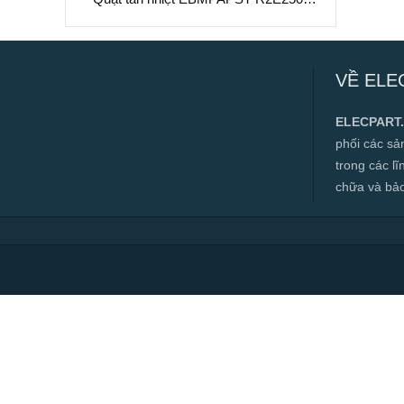
AL05-16, 230VAC, 250mm
Quạt tản nhiệt EBMPAPST R2E250-
AL05-16, 230VAC, 250mm
VỀ ELE
✅ Hàng mới 100%
✅ Bảo hành 12 tháng
ELECPART
✅ Cam kết đúng hàng chính hãng
phối các s
✅ Hàng luôn có sẵn, đa dạng mặt hàng.
trong các l
chữa và bảo t
✅ Hotline:
0966.112.712
Chính sách đại lý, số lượng lớn, công
trình vui lòng liên hệ để được tư vấn.
Read more