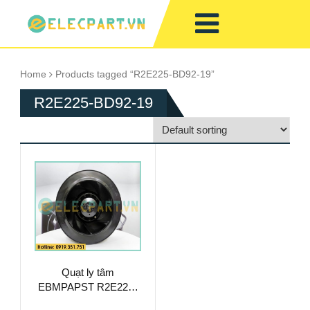
Home
Products tagged “R2E225-BD92-19”
R2E225-BD92-19
Quạt ly tâm
EBMPAPST R2E225-
BD92-19, 230VAC,