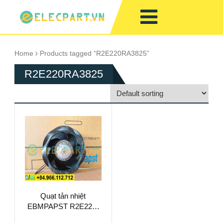
Home
Products tagged “R2E220RA3825”
R2E220RA3825
Quạt tản nhiệt
EBMPAPST R2E220-
RA38-25, 230VAC,