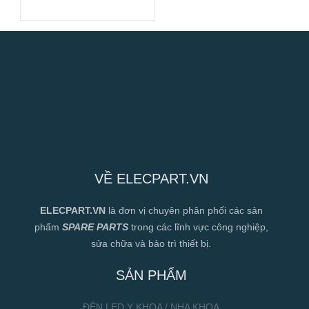
220mm
VỀ ELECPART.VN
ELECPART.VN
là đơn vị chuyên phân phối các sản
phẩm
SPARE PARTS
trong các lĩnh vực công nghiệp,
sửa chữa và bảo trì thiết bị.
SẢN PHẨM
ĐÈN LED Y KHOA / NHA KHOA