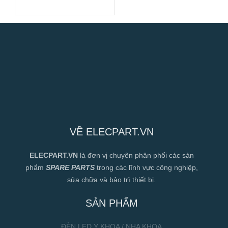
180mm
VỀ ELECPART.VN
ELECPART.VN
là đơn vị chuyên phân phối các sản
phẩm
SPARE PARTS
trong các lĩnh vực công nghiệp,
sửa chữa và bảo trì thiết bị.
SẢN PHẨM
ĐÈN LED Y KHOA / NHA KHOA