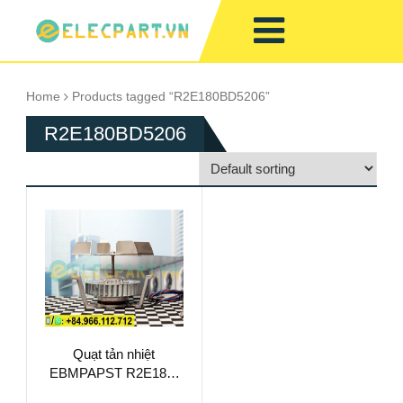
Home
Products tagged “R2E180BD5206”
R2E180BD5206
Quạt tản nhiệt
EBMPAPST R2E180-
BD52-06, 230VAC,