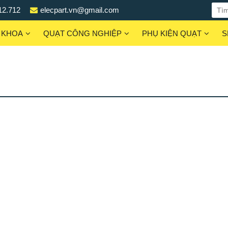
12.712
elecpart.vn@gmail.com
 KHOA
QUẠT CÔNG NGHIỆP
PHỤ KIỆN QUẠT
S