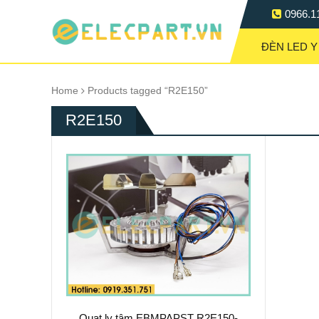
0966.1
ĐÈN LED Y
Home
Products tagged “R2E150”
R2E150
Quạt ly tâm EBMPAPST R2E150-