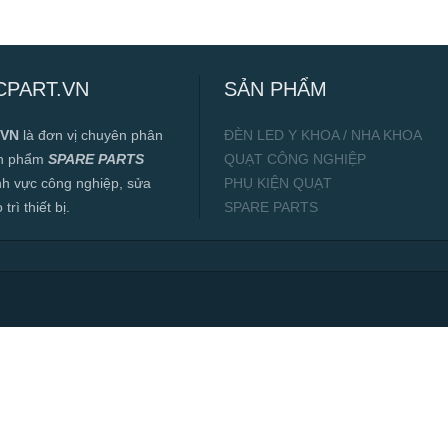
CPART.VN
SẢN PHẨM
.VN
là đơn vị chuyên phân
ĐÈN LED Y KHOA / NHA KHOA
ản phẩm
SPARE PARTS
QUẠT CÔNG NGHIỆP
ĩnh vực công nghiệp, sửa
PHỤ KIỆN QUẠT
rì thiết bị.
SPARE PARTS