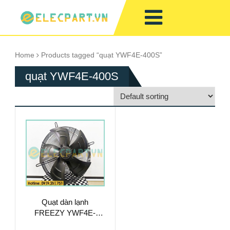
Home
Products tagged “quạt YWF4E-400S”
quạt YWF4E-400S
Quạt dàn lạnh
FREEZY YWF4E-
400S, 220VAC,