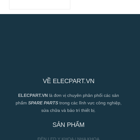
380VAC, 500mm
VỀ ELECPART.VN
ELECPART.VN
là đơn vị chuyên phân phối các sản
phẩm
SPARE PARTS
trong các lĩnh vực công nghiệp,
sửa chữa và bảo trì thiết bị.
SẢN PHẨM
ĐÈN LED Y KHOA / NHA KHOA