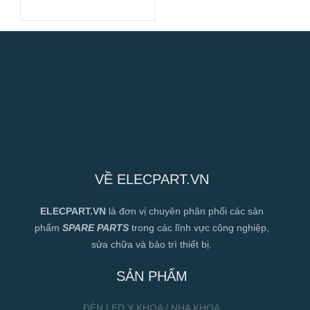
400VAC, 910mm
VỀ ELECPART.VN
ELECPART.VN
là đơn vị chuyên phân phối các sản
phẩm
SPARE PARTS
trong các lĩnh vực công nghiệp,
sửa chữa và bảo trì thiết bị.
SẢN PHẨM
ĐÈN LED Y KHOA / NHA KHOA