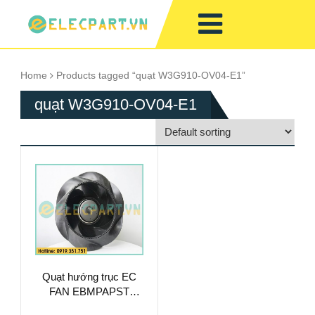
Home
Products tagged “quạt W3G910-OV04-E1”
quạt W3G910-OV04-E1
Quạt hướng trục EC
FAN EBMPAPST
W3G910-OV04-E1,