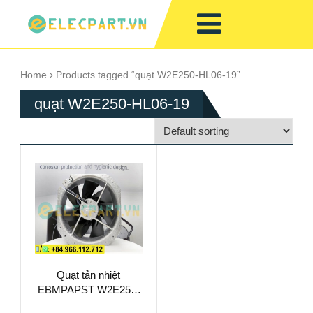
Home
Products tagged “quạt W2E250-HL06-19”
quạt W2E250-HL06-19
Quạt tản nhiệt
EBMPAPST W2E250-
HL06-19, 230VAC,