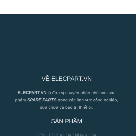
172x150x38mm
VỀ ELECPART.VN
ELECPART.VN
là đơn vị chuyên phân phối các sản
phẩm
SPARE PARTS
trong các lĩnh vực công nghiệp,
sửa chữa và bảo trì thiết bị.
SẢN PHẨM
ĐÈN LED Y KHOA / NHA KHOA