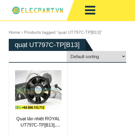
Home
Products tagged “quạt UT797C-TP[B13]”
quạt UT797C-TP[B13]
Quạt tản nhiệt ROYAL
UT797C-TP[B13],
230VAC,