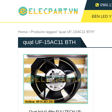
0966.1
ĐÈN LED Y
Home
Products tagged “quạt UF-15AC11 BTH”
quạt UF-15AC11 BTH
Quạt hút tủ điện FULLTECH UF-