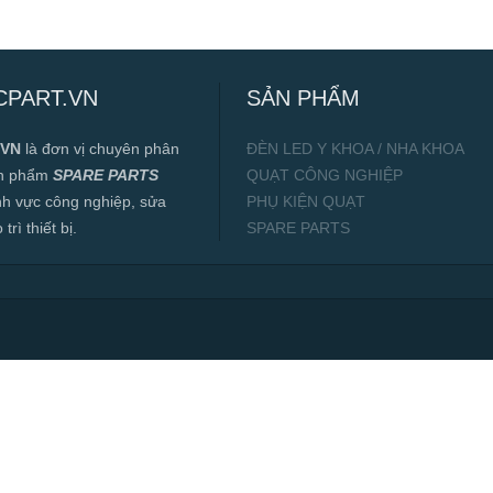
CPART.VN
SẢN PHẨM
.VN
là đơn vị chuyên phân
ĐÈN LED Y KHOA / NHA KHOA
ản phẩm
SPARE PARTS
QUẠT CÔNG NGHIỆP
ĩnh vực công nghiệp, sửa
PHỤ KIỆN QUẠT
rì thiết bị.
SPARE PARTS