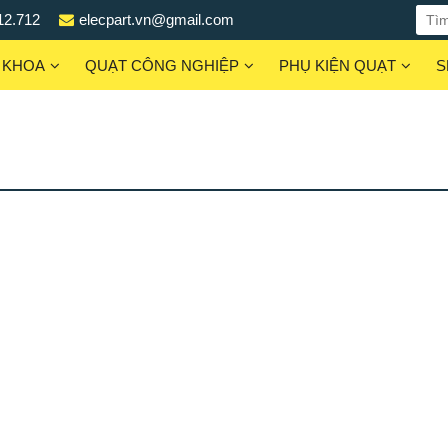
12.712
elecpart.vn@gmail.com
 KHOA
QUẠT CÔNG NGHIỆP
PHỤ KIỆN QUẠT
S