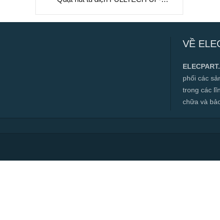
15AC11 BTH, 115VAC,
172x150x38mm
Quạt hút tủ điện FULLTECH UF-15AC11
BTH, 115VAC, 172x150x38mm
VỀ ELE
✅ Hàng mới 100%
✅ Bảo hành 12 tháng
ELECPART
✅ Cam kết đúng hàng chính hãng
phối các s
✅ Hàng luôn có sẵn, đa dạng mặt hàng.
trong các l
chữa và bảo t
✅ Hotline:
0966.112.712
Chính sách đại lý, số lượng lớn, công
trình vui lòng liên hệ để được tư vấn.
Read more