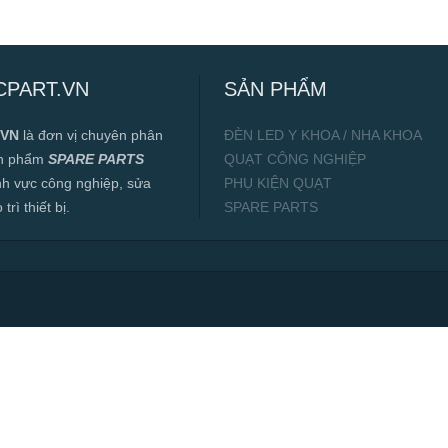
CPART.VN
SẢN PHẨM
.VN
là đơn vị chuyên phân
ĐÈN LED Y KHOA / NHA KHOA
ản phẩm
SPARE PARTS
QUẠT CÔNG NGHIỆP
ĩnh vực công nghiệp, sửa
PHỤ KIỆN QUẠT
rì thiết bị.
SPARE PARTS