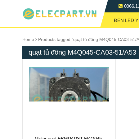
0966.1
ĐÈN LED Y
Home
Products tagged “quạt tủ đông M4Q045-CA03-51/
quạt tủ đông M4Q045-CA03-51/A53
Motor quạt EBMPAPST M4Q045-