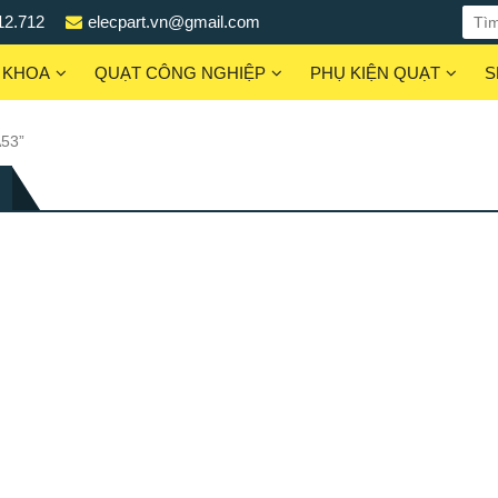
12.712
elecpart.vn@gmail.com
 KHOA
QUẠT CÔNG NGHIỆP
PHỤ KIỆN QUẠT
S
A53”