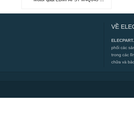
CA03-51/A53 dùng cho tủ đông,
230VAC
Motor quạt EBMPAPST M4Q045-CA03-
51/A53 dùng cho tủ đông, 230VAC
VỀ ELE
✅ Hàng mới 100%
✅ Bảo hành 12 tháng
ELECPART
✅ Cam kết đúng hàng chính hãng
phối các s
✅ Hàng luôn có sẵn, đa dạng mặt hàng.
trong các l
chữa và bảo t
✅ Hotline:
0966.112.712
Chính sách đại lý, số lượng lớn, công
trình vui lòng liên hệ để được tư vấn.
Read more