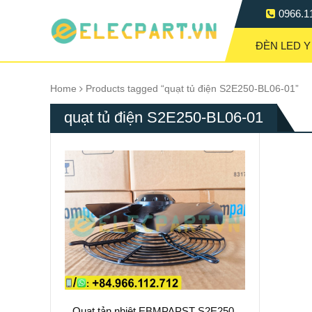
0966.1
ĐÈN LED Y
Home
Products tagged “quạt tủ điện S2E250-BL06-01”
quạt tủ điện S2E250-BL06-01
Quạt tản nhiệt EBMPAPST S2E250-