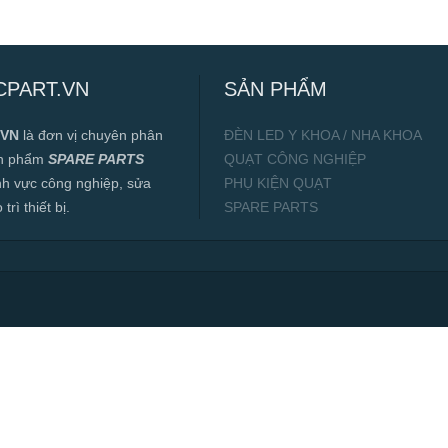
CPART.VN
SẢN PHẨM
.VN
là đơn vị chuyên phân
ĐÈN LED Y KHOA / NHA KHOA
ản phẩm
SPARE PARTS
QUẠT CÔNG NGHIỆP
ĩnh vực công nghiệp, sửa
PHỤ KIỆN QUẠT
rì thiết bị.
SPARE PARTS