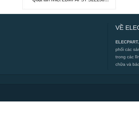
BL06-01, 230VAC, 250mm
Quạt tản nhiệt EBMPAPST S2E250-
BL06-01, 230VAC, 250mm
VỀ ELE
✅ Hàng mới 100%
✅ Bảo hành 12 tháng
ELECPART
✅ Cam kết đúng hàng chính hãng
phối các s
✅ Hàng luôn có sẵn, đa dạng mặt hàng.
trong các l
chữa và bảo t
✅ Hotline:
0966.112.712
Chính sách đại lý, số lượng lớn, công
trình vui lòng liên hệ để được tư vấn.
Read more