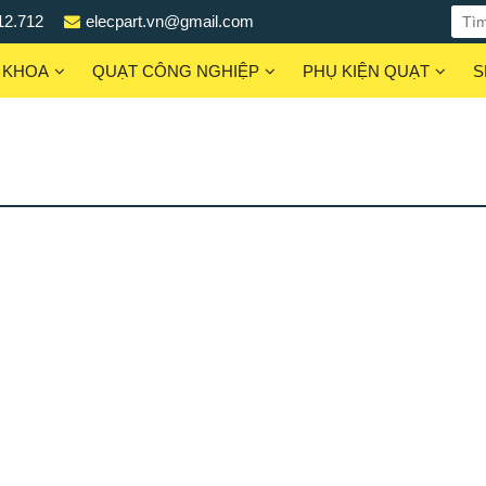
12.712
elecpart.vn@gmail.com
 KHOA
QUẠT CÔNG NGHIỆP
PHỤ KIỆN QUẠT
S