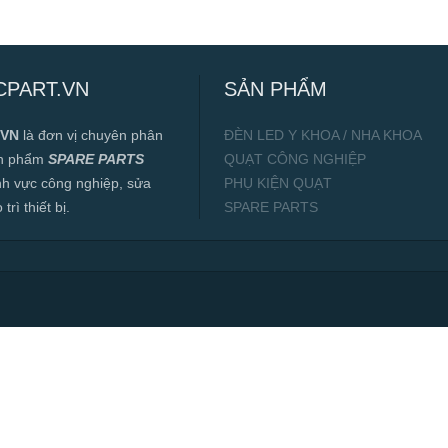
CPART.VN
SẢN PHẨM
.VN
là đơn vị chuyên phân
ĐÈN LED Y KHOA / NHA KHOA
ản phẩm
SPARE PARTS
QUẠT CÔNG NGHIỆP
ĩnh vực công nghiệp, sửa
PHỤ KIỆN QUẠT
rì thiết bị.
SPARE PARTS