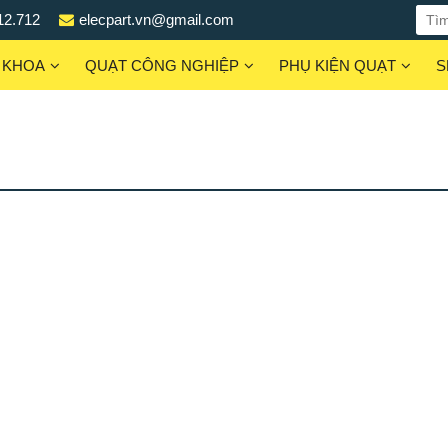
12.712
elecpart.vn@gmail.com
 KHOA
QUẠT CÔNG NGHIỆP
PHỤ KIỆN QUẠT
S