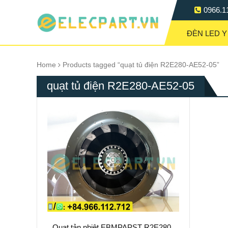
0966.1
ĐÈN LED Y
Home
Products tagged “quạt tủ điện R2E280-AE52-05”
quạt tủ điện R2E280-AE52-05
Quạt tản nhiệt EBMPAPST R2E280-