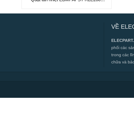
AE52-05, 230VAC, 280mm
Quạt tản nhiệt EBMPAPST R2E280-
AE52-05, 230VAC, 280mm
VỀ ELE
✅ Hàng mới 100%
✅ Bảo hành 12 tháng
ELECPART
✅ Cam kết đúng hàng chính hãng
phối các s
✅ Hàng luôn có sẵn, đa dạng mặt hàng.
trong các l
chữa và bảo t
✅ Hotline:
0966.112.712
Chính sách đại lý, số lượng lớn, công
trình vui lòng liên hệ để được tư vấn.
Read more