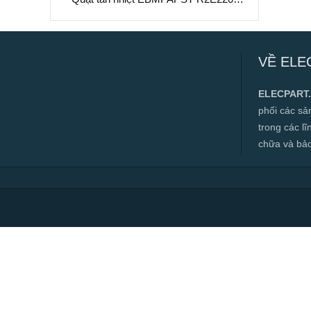
RA38-25, 230VAC, 220mm
Quạt tản nhiệt EBMPAPST R2E220-
RA38-25, 230VAC, 220mm
VỀ ELE
✅ Hàng mới 100%
✅ Bảo hành 12 tháng
ELECPART
✅ Cam kết đúng hàng chính hãng
phối các s
✅ Hàng luôn có sẵn, đa dạng mặt hàng.
trong các l
chữa và bảo t
✅ Hotline:
0966.112.712
Chính sách đại lý, số lượng lớn, công
trình vui lòng liên hệ để được tư vấn.
Read more