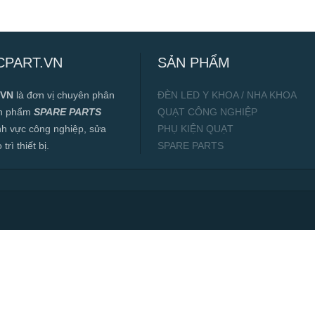
CPART.VN
SẢN PHẨM
.VN
là đơn vị chuyên phân
ĐÈN LED Y KHOA / NHA KHOA
ản phẩm
SPARE PARTS
QUẠT CÔNG NGHIỆP
ĩnh vực công nghiệp, sửa
PHỤ KIỆN QUẠT
rì thiết bị.
SPARE PARTS