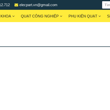
12.712
elecpart.vn@gmail.com
 KHOA
QUẠT CÔNG NGHIỆP
PHỤ KIỆN QUẠT
S