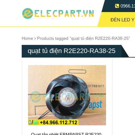
0966.1
ĐÈN LED Y
Home
Products tagged “quạt tủ điện R2E220-RA38-25”
quạt tủ điện R2E220-RA38-25
Quạt tản nhiệt EBMPAPST R2E220-