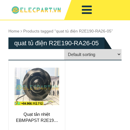
Home
Products tagged “quat tủ điện R2E190-RA26-05”
quat tủ điện R2E190-RA26-05
Quạt tản nhiệt
EBMPAPST R2E190-
RA26-05, 230VAC,