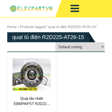
Home
Products tagged “quạt tủ điện R2D225-AT26-15”
quạt tủ điện R2D225-AT26-15
Quạt tản nhiệt
EBMPAPST R2D225-
AT26-15, 3 Pha