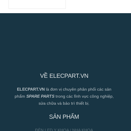
400VAC, 225mm
VỀ ELECPART.VN
ELECPART.VN
là đơn vị chuyên phân phối các sản
phẩm
SPARE PARTS
trong các lĩnh vực công nghiệp,
sửa chữa và bảo trì thiết bị.
SẢN PHẨM
ĐÈN LED Y KHOA / NHA KHOA