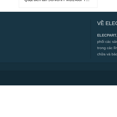
A, 24VDC, 80x80x25mm
Quạt biến tần SUNON PMD2408PTB1-
A, 24VDC, 80x80x25mm
VỀ ELE
✅ Hàng mới 100%
✅ Bảo hành 12 tháng
ELECPART
✅ Cam kết đúng hàng chính hãng
phối các s
✅ Hàng luôn có sẵn, đa dạng mặt hàng.
trong các l
chữa và bảo t
✅ Hotline:
0966.112.712
Chính sách đại lý, số lượng lớn, công
trình vui lòng liên hệ để được tư vấn.
Read more