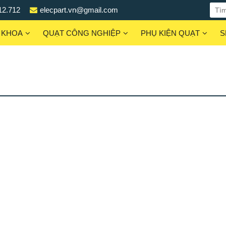
12.712
elecpart.vn@gmail.com
 KHOA
QUẠT CÔNG NGHIỆP
PHỤ KIỆN QUẠT
S