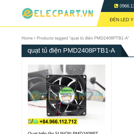
0966.1
ĐÈN LED Y
Home
Products tagged “quạt tủ điện PMD2408PTB1-A”
quạt tủ điện PMD2408PTB1-A
Quạt biến tần SUNON PMD2408PTB1-