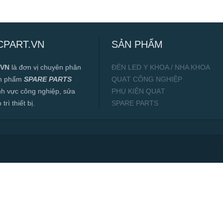
CPART.VN
SẢN PHẨM
.VN
là đơn vị chuyên phân
ĐÈN LED Y KHOA / NHA KHOA
ản phẩm
SPARE PARTS
QUẠT CÔNG NGHIỆP
ĩnh vực công nghiệp, sửa
PHỤ KIỆN QUẠT
rì thiết bị.
SPARE PARTS