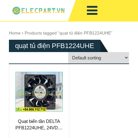
Home
Products tagged “quạt tủ điện PFB1224UHE”
quạt tủ điện PFB1224UHE
Quạt biến tần DELTA
PFB1224UHE, 24VDC,
120x120x38mm