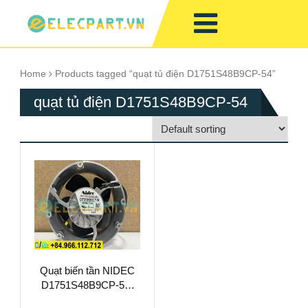
Home
Products tagged “quạt tủ điện D1751S48B9CP-54”
quạt tủ điện D1751S48B9CP-54
Quạt biến tần NIDEC
D1751S48B9CP-54,
48VDC, 172x51mm