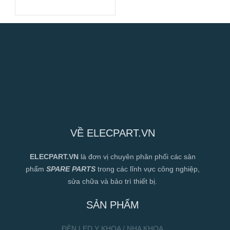
24VDC,
120x120x38mm
VỀ ELECPART.VN
ELECPART.VN
là đơn vị chuyên phân phối các sản
phẩm
SPARE PARTS
trong các lĩnh vực công nghiệp,
sửa chữa và bảo trì thiết bị.
SẢN PHẨM
ĐÈN LED Y KHOA / NHA KHOA