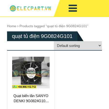
Home
Products tagged “quạt tủ điện 9G0824G101”
quạt tủ điện 9G0824G101
Quạt biến tần SANYO
DENKI 9G0824G101,
24VDC, 80x80x38mm