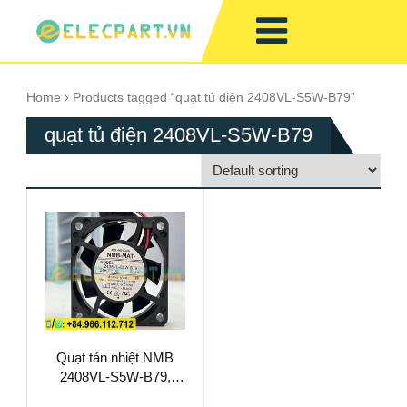
Home
Products tagged “quạt tủ điện 2408VL-S5W-B79”
quạt tủ điện 2408VL-S5W-B79
Quạt tản nhiệt NMB
2408VL-S5W-B79,
24VDC, 60x60x20mm