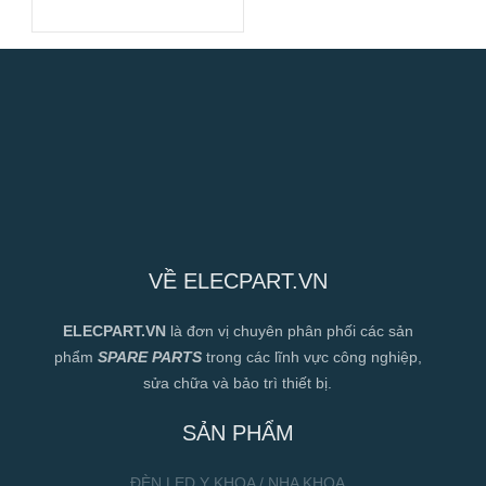
172x150x51mm
VỀ ELECPART.VN
ELECPART.VN
là đơn vị chuyên phân phối các sản
phẩm
SPARE PARTS
trong các lĩnh vực công nghiệp,
sửa chữa và bảo trì thiết bị.
SẢN PHẨM
ĐÈN LED Y KHOA / NHA KHOA