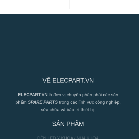
24VDC,
140x140x51mm
VỀ ELECPART.VN
ELECPART.VN
là đơn vị chuyên phân phối các sản
phẩm
SPARE PARTS
trong các lĩnh vực công nghiệp,
sửa chữa và bảo trì thiết bị.
SẢN PHẨM
ĐÈN LED Y KHOA / NHA KHOA