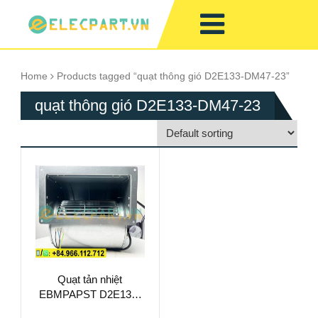
Home
Products tagged “quạt thông gió D2E133-DM47-23”
quạt thông gió D2E133-DM47-23
Quạt tản nhiệt
EBMPAPST D2E133-
DM47-23, 230VAC,