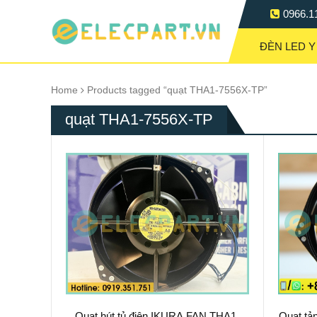
0966.1
ĐÈN LED Y
Home
Products tagged “quạt THA1-7556X-TP”
quạt THA1-7556X-TP
Quạt hút tủ điện IKURA FAN THA1-
Quạt tả