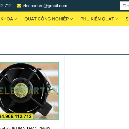
12.712
elecpart.vn@gmail.com
 KHOA
QUẠT CÔNG NGHIỆP
PHỤ KIỆN QUẠT
S
n nhiệt IKURA THA1-7556X-TP,